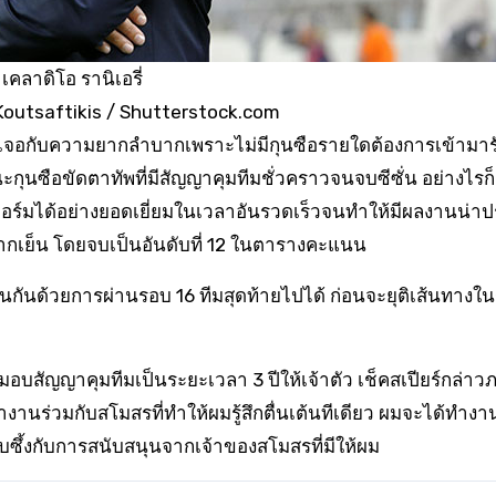
เคลาดิโอ รานิเอรี่
 Koutsaftikis / Shutterstock.com
องเจอกับความยากลำบากเพราะไม่มีกุนซือรายใดต้องการเข้ามา
นะกุนซือขัดตาทัพที่มีสัญญาคุมทีมชั่วคราวจนจบซีซั่น อย่างไร
ฟอร์มได้อย่างยอดเยี่ยมในเวลาอันรวดเร็วจนทำให้มีผลงานน่าป
ากเย็น โดยจบเป็นอันดับที่ 12 ในตารางคะแนน
กันด้วยการผ่านรอบ 16 ทีมสุดท้ายไปได้ ก่อนจะยุติเส้นทางใ
มอบสัญญาคุมทีมเป็นระยะเวลา 3 ปีให้เจ้าตัว เช็คสเปียร์กล่าว
ร่วมกับสโมสรที่ทำให้ผมรู้สึกตื่นเต้นทีเดียว ผมจะได้ทำงาน
ซึ้งกับการสนับสนุนจากเจ้าของสโมสรที่มีให้ผม