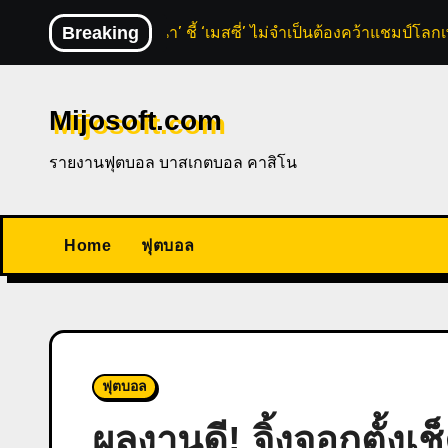
Skip
Breaking
‘มาราโดน่า’ ชี้ ‘เมสซี่’ ไม่จำเป็นต้องคว้าแชมป์โลกเพ
to
content
Mijosoft.com
รายงานฟุตบอล บาสเกตบอล คาสิโน
Home
ฟุตบอล
ฟุตบอล
ผลงานดี! จิ้งจอกตั้งเช