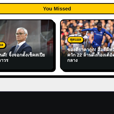
You Missed
ฟุตบอล
อล
ของดีราคาถูก! สื่อตีผีหว
ดี! จิ้งจอกตั้งเช็คสเปีย
ควัก 22 ล้านดึงก็องเต้อั
ถาวร
กลาง