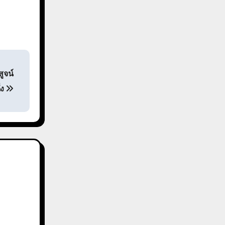
สูจน์
่ง