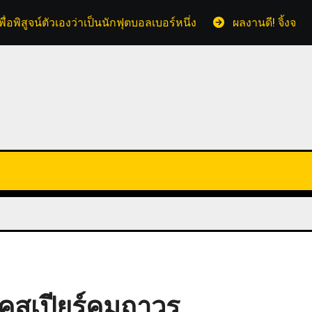
ื่อพิสูจน์ตัวเองว่าเป็นนักฟุตบอลเบอร์หนึ่ง
ผลงานดี! จิ้งจอก
็คสเปียร์คุมถาวร