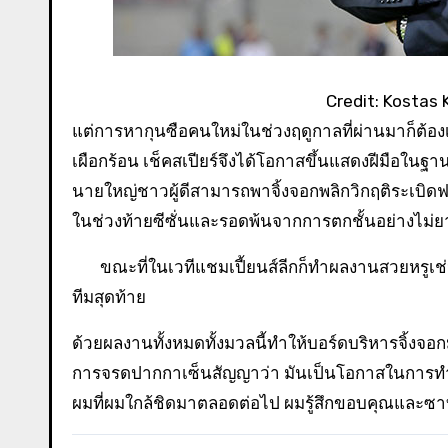
Credit: Kostas
แต่การหากุนซือคนใหม่ในช่วงฤดูกาลที่ผ่านมาก็ต้
เผือกร้อน เช็คสเปียร์จึงได้โอกาสขึ้นแสดงฝีมือในฐา
นายใหญ่ชาวผู้ดีสามารถพาจิ้งจอกพลิกวิกฤติระเบิด
ในช่วงท้ายซีซั่นและรอดพ้นจากการตกชั้นอย่างไม่ย
ขณะที่ในเวทีแชมเปี้ยนส์ลีกก็ทำผลงานสวยหรูเช่น
ทีมสุดท้าย
ด้วยผลงานทั้งหมดทั้งมวลนี้ทำให้บอร์ดบริหารจิ้งจอก
การจรดปากกาเซ็นสัญญาว่า มันเป็นโอกาสในการทำงาน
ผมที่ผมใกล้ชิดมาตลอดต่อไป ผมรู้สึกขอบคุณและซาบ