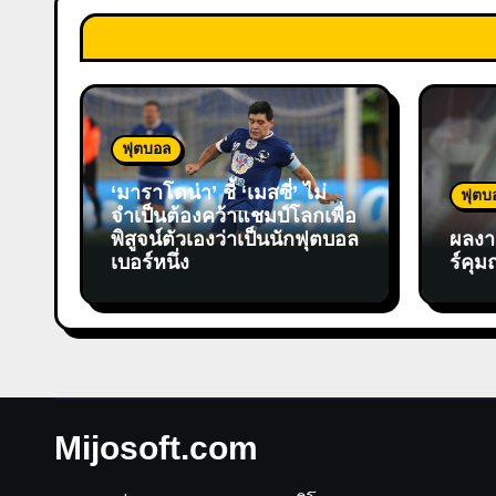
ฟุตบอล
‘มาราโดน่า’ ชี้ ‘เมสซี่’ ไม่
ฟุตบ
จำเป็นต้องคว้าแชมป์โลกเพื่อ
พิสูจน์ตัวเองว่าเป็นนักฟุตบอล
ผลงาน
เบอร์หนึ่ง
ร์คุม
Mijosoft.com