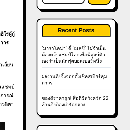
Recent Posts
ถาวร
‘มาราโดน่า’ ชี้ ‘เมสซี่’ ไม่จำเป็น
ต้องคว้าแชมป์โลกเพื่อพิสูจน์ตัว
เองว่าเป็นนักฟุตบอลเบอร์หนึ่ง
เลี่ยน
ผลงานดี! จิ้งจอกตั้งเช็คสเปียร์คุม
ถาวร
นแชมป์
นการณ์
ของดีราคาถูก! สื่อตีผีหวังควัก 22
าวอิตา
ล้านดึงก็องเต้อัดกลาง