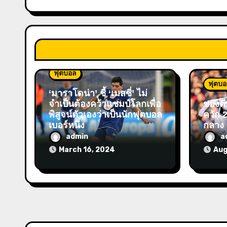
ฟุตบอล
ฟุตบ
‘มาราโดน่า’ ชี้ ‘เมสซี่’ ไม่
จำเป็นต้องคว้าแชมป์โลกเพื่อ
ของดีร
พิสูจน์ตัวเองว่าเป็นนักฟุตบอล
ควัก 2
เบอร์หนึ่ง
กลาง
admin
a
March 16, 2024
Aug