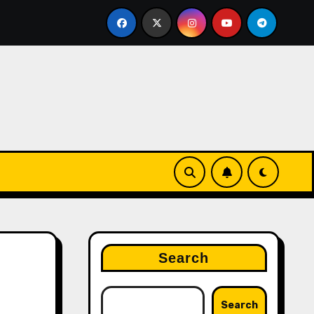
ตั้งเช็คสเปียร์คุมถาวร
ของดีราคาถูก! สื่อตีผีหวังควัก 22 ล้
Search
Search