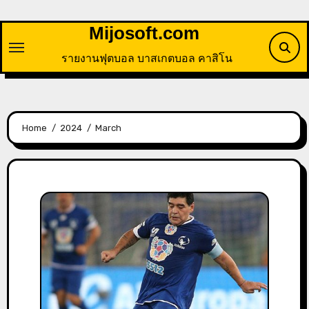
Skip
to
Mijosoft.com
content
รายงานฟุตบอล บาสเกตบอล คาสิโน
Home
2024
March