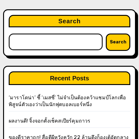
Search
Search
Recent Posts
‘มาราโดน่า’ ชี้ ‘เมสซี่’ ไม่จำเป็นต้องคว้าแชมป์โลกเพื่อ
พิสูจน์ตัวเองว่าเป็นนักฟุตบอลเบอร์หนึ่ง
ผลงานดี! จิ้งจอกตั้งเช็คสเปียร์คุมถาวร
ของดีราคาถูก! สื่อตีผีหวังควัก 22 ล้านดึงก็องเต้อัดกลาง