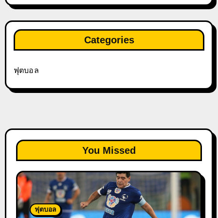
Categories
ฟุตบอล
You Missed
ฟุตบอล