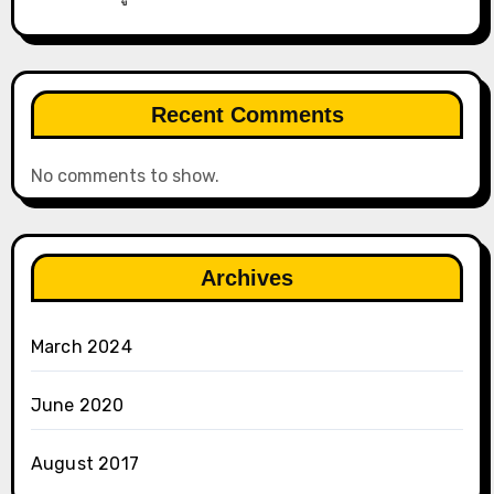
Recent Comments
No comments to show.
Archives
March 2024
June 2020
August 2017