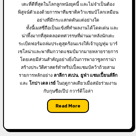
เตะที่ดีที่สุดในโลกลูกหนังยุคนี้ และไม่จำเป็นต้อง
พิสูจน์ตัวเองด้วยการพาทีมชาติคว้าแชมป์โลกเหมือน
อย่างที่มีกระแสกดดันแต่อย่างใด
ทั้งนี้เมสซี่ถือเป็นแข้งที่ทำผลงานได้โดดเด่น และ
น่าทึ้งมากที่สุดตลอดทศวรรษที่ผ่านมาหลังนักเตะ
ระเบิดฟอร์มถล่มประตูสุดร้อนแรงให้เจ้าบุญทุ่ม บาร์
เซโลน่าและพาทีมกวาดแชมป์มากมายหลายรายการ
โดยเคยมีส่วนสำคัญอย่างยิ่งในการพาอาซูลกราน่า
สร้างประวัติศาสตร์ทำทริปเปิ้ลแชมป์คว้าถ้วยสาม
รายการหลักอย่าง
ลาลีกา สเปน
,
ยูฟ่า แชมเปี้ยนส์ลีก
และ
โกปา เดล เรย์
ในฤดูกาลเดียวเมื่อสมัยร่วมงาน
กับกุนซือเป๊ป กวาร์ดิโอล่า
Read More