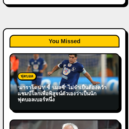
You Missed
ฟุตบอล
‘มาราโดน่า’ ชี้ ‘เมสซี่’ ไม่จำเป็นต้องคว้า
แชมป์โลกเพื่อพิสูจน์ตัวเองว่าเป็นนัก
ฟุตบอลเบอร์หนึ่ง