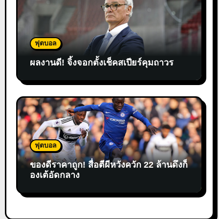
ฟุตบอล
ผลงานดี! จิ้งจอกตั้งเช็คสเปียร์คุมถาวร
ฟุตบอล
ของดีราคาถูก! สื่อตีผีหวังควัก 22 ล้านดึงก็
องเต้อัดกลาง