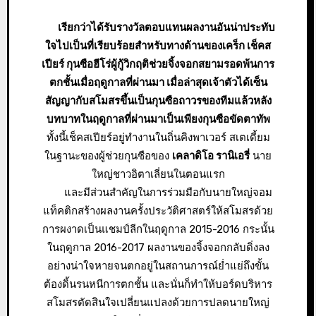
เรียกว่าได้รับรางวัลตอบแทนผลงานอันน่าประทับ
ใจไปเป็นที่เรียบร้อยสำหรับทางด้านของเคร็ก เช็คส
เปียร์ กุนซือฮีโร่ผู้กู้วิกฤติช่วยจิ้งจอกสยามรอดพ้นการ
ตกชั้นเมื่อฤดูกาลที่ผ่านมา เมื่อล่าสุดเจ้าตัวได้เซ็น
สัญญากับสโมสรขึ้นเป็นกุนซือถาวรของทีมแล้วหลัง
บทบาทในฤดูกาลที่ผ่านมาเป็นเพียงกุนซือขัดตาทัพ
ทั้งนี้เช็คสเปียร์อยู่ทำงานในถิ่นคิงพาเวอร์ สเตเดี้ยม
ในฐานะของผู้ช่วยกุนซือของ
เคลาดิโอ รานิเอรี่
นาย
ใหญ่ชาวอิตาเลี่ยนในตอนแรก
และมีส่วนสำคัญในการร่วมมือกับนายใหญ่จอม
แท็คติกสร้างผลงานครั้งประวัติศาสตร์ให้สโมสรด้วย
การผงาดเป็นแชมป์ลีกในฤดูกาล 2015-2016 กระนั้น
ในฤดูกาล 2016-2017 ผลงานของจิ้งจอกกลับดิ่งลง
อย่างน่าใจหายจนตกอยู่ในสถานการณ์ย่ำแย่ถึงขั้น
ต้องดิ้นรนหนีการตกชั้น และนั่นก็ทำให้บอร์ดบริหาร
สโมสรตัดสินใจเปลี่ยนแปลงด้วยการปลดนายใหญ่