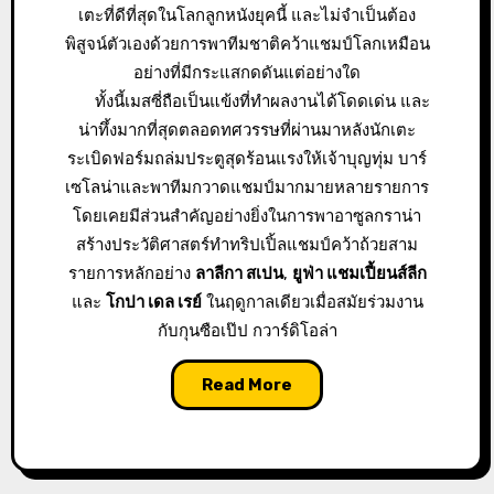
เตะที่ดีที่สุดในโลกลูกหนังยุคนี้ และไม่จำเป็นต้อง
พิสูจน์ตัวเองด้วยการพาทีมชาติคว้าแชมป์โลกเหมือน
อย่างที่มีกระแสกดดันแต่อย่างใด
ทั้งนี้เมสซี่ถือเป็นแข้งที่ทำผลงานได้โดดเด่น และ
น่าทึ้งมากที่สุดตลอดทศวรรษที่ผ่านมาหลังนักเตะ
ระเบิดฟอร์มถล่มประตูสุดร้อนแรงให้เจ้าบุญทุ่ม บาร์
เซโลน่าและพาทีมกวาดแชมป์มากมายหลายรายการ
โดยเคยมีส่วนสำคัญอย่างยิ่งในการพาอาซูลกราน่า
สร้างประวัติศาสตร์ทำทริปเปิ้ลแชมป์คว้าถ้วยสาม
รายการหลักอย่าง
ลาลีกา สเปน
,
ยูฟ่า แชมเปี้ยนส์ลีก
และ
โกปา เดล เรย์
ในฤดูกาลเดียวเมื่อสมัยร่วมงาน
กับกุนซือเป๊ป กวาร์ดิโอล่า
Read More