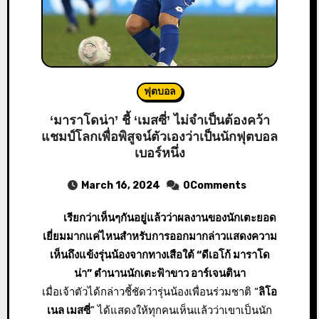
ฟุตบอล
‘มาราโดน่า’ ชี้ ‘เมสซี่’ ไม่จำเป็นต้องคว้า
แชมป์โลกเพื่อพิสูจน์ตัวเองว่าเป็นนักฟุตบอล
เบอร์หนึ่ง
March 16, 2024
0Comments
เรียกว่าเห็นๆกันอยู่แล้วว่าผลงานของนักเตะยอด
เยี่ยมมากแค่ไหนสำหรับการออกมากล่าวแสดงความ
เห็นถึงแข้งรุ่นน้องจากทางเสือใต้ “ดีเอโก้ มาราโด
น่า” ตำนานนักเตะฟ้าขาว อาร์เจนตินา
เมื่อเจ้าตัวได้กล่าวชี้ชัดว่ารุ่นน้องเพื่อนร่วมชาติ “
ลิโอ
เนล เมสซี่
” ได้แสดงให้ทุกคนเห็นแล้วว่าเขาเป็นนัก