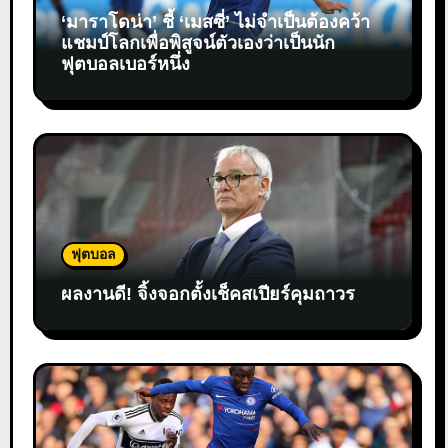
‘มาราโดน่า’ ชี้ ‘เมสซี่’ ไม่จำเป็นต้องคว้า
แชมป์โลกเพื่อพิสูจน์ตัวเองว่าเป็นนัก
ฟุตบอลเบอร์หนึ่ง
ฟุตบอล
ผลงานดี! จิ้งจอกตั้งเช็คสเปียร์คุมถาวร