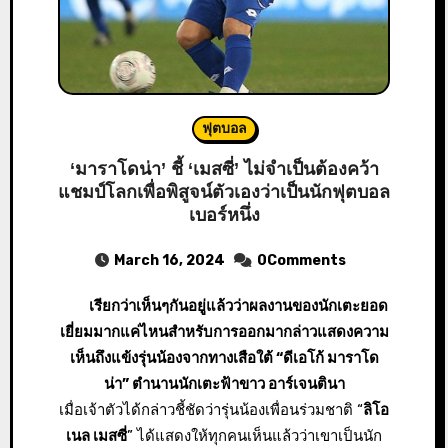
ฟุตบอล
‘มาราโดน่า’ ชี้ ‘เมสซี่’ ไม่จำเป็นต้องคว้า
แชมป์โลกเพื่อพิสูจน์ตัวเองว่าเป็นนักฟุตบอล
เบอร์หนึ่ง
March 16, 2024
0Comments
เรียกว่าเห็นๆกันอยู่แล้วว่าผลงานของนักเตะยอด
เยี่ยมมากแค่ไหนสำหรับการออกมากล่าวแสดงความ
เห็นถึงแข้งรุ่นน้องจากทางเสือใต้ “ดีเอโก้ มาราโด
น่า” ตำนานนักเตะฟ้าขาว อาร์เจนตินา
เมื่อเจ้าตัวได้กล่าวชี้ชัดว่ารุ่นน้องเพื่อนร่วมชาติ “
ลิโอ
เนล เมสซี่
” ได้แสดงให้ทุกคนเห็นแล้วว่าเขาเป็นนัก