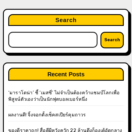
Search
Search
Recent Posts
‘มาราโดน่า’ ชี้ ‘เมสซี่’ ไม่จำเป็นต้องคว้าแชมป์โลกเพื่อ
พิสูจน์ตัวเองว่าเป็นนักฟุตบอลเบอร์หนึ่ง
ผลงานดี! จิ้งจอกตั้งเช็คสเปียร์คุมถาวร
ของดีราคาถูก! สื่อตีผีหวังควัก 22 ล้านดึงก็องเต้อัดกลาง