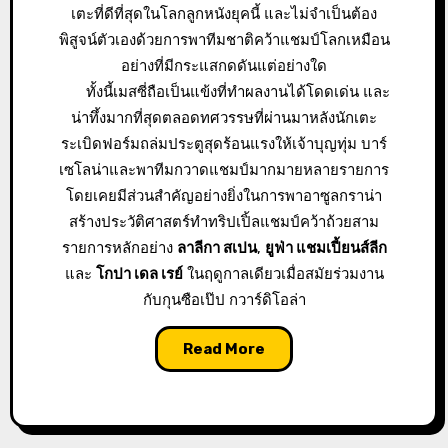
เตะที่ดีที่สุดในโลกลูกหนังยุคนี้ และไม่จำเป็นต้อง
พิสูจน์ตัวเองด้วยการพาทีมชาติคว้าแชมป์โลกเหมือน
อย่างที่มีกระแสกดดันแต่อย่างใด
ทั้งนี้เมสซี่ถือเป็นแข้งที่ทำผลงานได้โดดเด่น และ
น่าทึ้งมากที่สุดตลอดทศวรรษที่ผ่านมาหลังนักเตะ
ระเบิดฟอร์มถล่มประตูสุดร้อนแรงให้เจ้าบุญทุ่ม บาร์
เซโลน่าและพาทีมกวาดแชมป์มากมายหลายรายการ
โดยเคยมีส่วนสำคัญอย่างยิ่งในการพาอาซูลกราน่า
สร้างประวัติศาสตร์ทำทริปเปิ้ลแชมป์คว้าถ้วยสาม
รายการหลักอย่าง
ลาลีกา สเปน
,
ยูฟ่า แชมเปี้ยนส์ลีก
และ
โกปา เดล เรย์
ในฤดูกาลเดียวเมื่อสมัยร่วมงาน
กับกุนซือเป๊ป กวาร์ดิโอล่า
Read More